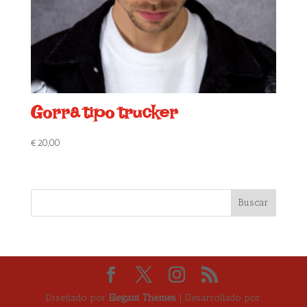
Gorra tipo trucker
€
20,00
Diseñado por
Elegant Themes
| Desarrollado por