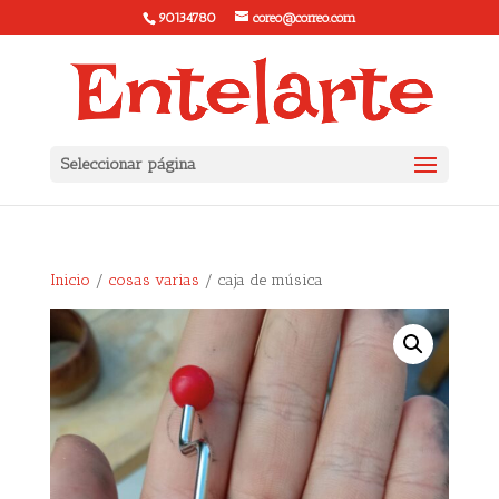
90134780
coreo@correo.com
Seleccionar página
Inicio
/
cosas varias
/ caja de música