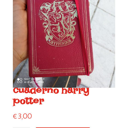
cuaderno harry
potter
€
3,00