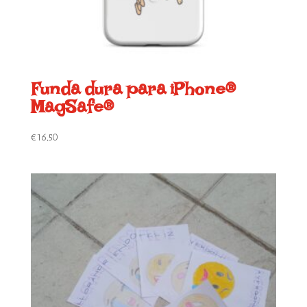
Funda dura para iPhone®
MagSafe®
€
16,50