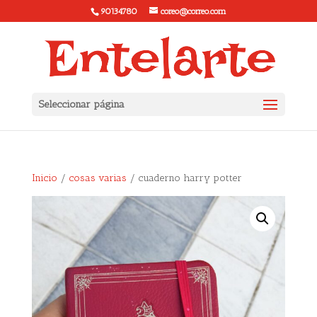
90134780
coreo@correo.com
Seleccionar página
Inicio
/
cosas varias
/ cuaderno harry potter